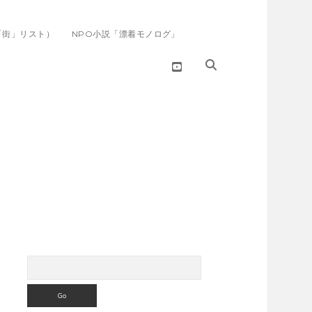
「街」リスト）
NPO小説「漂着モノログ」
youtube
Search
Sidebar