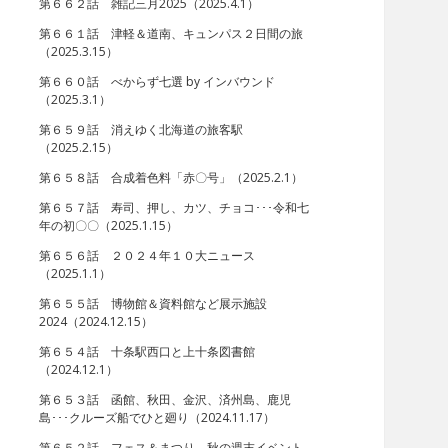
第６６２話 雑記三月2025（2025.4.1）
第６６１話 津軽＆道南、キュンパス２日間の旅
（2025.3.15）
第６６０話 べからず七選 by インバウンド
（2025.3.1）
第６５９話 消えゆく北海道の旅客駅
（2025.2.15）
第６５８話 合成着色料「赤〇号」（2025.2.1）
第６５７話 寿司、押し、カツ、チョコ･･･令和七
年の初〇〇（2025.1.15）
第６５６話 ２０２４年１０大ニュース
（2025.1.1）
第６５５話 博物館＆資料館など展示施設
2024（2024.12.15）
第６５４話 十条駅西口と上十条図書館
（2024.12.1）
第６５３話 函館、秋田、金沢、済州島、鹿児
島･･･クルーズ船でひと廻り（2024.11.17）
第６５２話 フェス＆まつり、秋の週末イベント