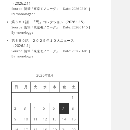
（2026.2.1）
Source:
随筆「東京モノローグ」
Date: 2026-02-01
By monologger
第６８１話 「馬」コレクション（2026.1.15）
Source:
随筆「東京モノローグ」
Date: 2026-01-15
By monologger
第６８０話 ２０２５年１０大ニュース
（2026.1.1）
Source:
随筆「東京モノローグ」
Date: 2026-01-01
By monologger
2026年8月
日
月
火
水
木
金
土
1
2
3
4
5
6
7
8
9
10
11
12
13
14
15
16
17
18
19
20
21
22