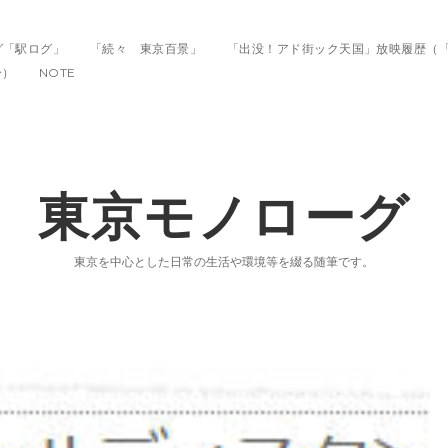
グ「駅ログ」
「続々 東京百景」
「出没！アド街ック天国」放映履歴（
分）
NOTE
東京モノローグ
東京を中心とした日常の生活や環境等を綴る随筆です。