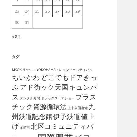
23
24
25
26
27
28
29
30
31
« 8月
タグ
MSCベリッシマ
YOKOHAMAトレインフェスティバル
ちいかわ
どこでもドアきっ
ぷ
アド街ック天国
キュンパ
ス
プラス
デンタル月間
ドラッグストアショー
チック資源循環法
九
上十条図書館
州鉄道記念館
伊予鉄道
値上
げ
北区コミュニティバ
函館港