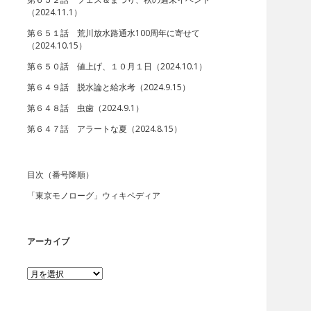
（2024.11.1）
第６５１話 荒川放水路通水100周年に寄せて
（2024.10.15）
第６５０話 値上げ、１０月１日（2024.10.1）
第６４９話 脱水論と給水考（2024.9.15）
第６４８話 虫歯（2024.9.1）
第６４７話 アラートな夏（2024.8.15）
目次（番号降順）
「東京モノローグ」ウィキペディア
アーカイブ
ア
ー
カ
イ