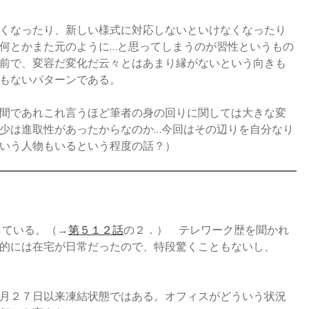
くなったり、新しい様式に対応しないといけなくなったり
何とかまた元のように…と思ってしまうのが習性というもの
前で、変容だ変化だ云々とはあまり縁がないという向きも
もないパターンである。
間であれこれ言うほど筆者の身の回りに関しては大きな変
少は進取性があったからなのか…今回はその辺りを自分なり
いう人物もいるという程度の話？）
している。（→
第５１２話
の２．） テレワーク歴を聞かれ
的には在宅が日常だったので、特段驚くこともないし、
月２７日以来凍結状態ではある。オフィスがどういう状況