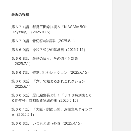
最近の投稿
第６７１話 都営三田線往復＆「NIAGARA 50th
Odyssey」（2025.8.15）
第６７０話 青切符×自転車（2025.8.1）
第６６９話 令和７並びの猛暑日（2025.7.15）
第６６８話 暑熱の日々、その備えと対策
（2025.7.1）
第６６７話 特別〇〇セレクション（2025.6.15）
第６６６話 「六」で始まるあれこれクション
（2025.6.1）
第６６５話 歴代編集長と行く「ＪＴＢ時刻表１０
０周年号」首都圏貨物線の旅（2025.5.15）
第６６４話 「大阪・関西万博」お役立ち？インフ
ォ（2025.5.1）
第６６３話 いつもと違う外食（2025.4.15）