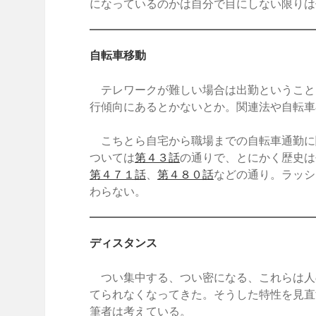
になっているのかは自分で目にしない限りは
自転車移動
テレワークが難しい場合は出勤ということ
行傾向にあるとかないとか。関連法や自転車
こちとら自宅から職場までの自転車通勤に関
ついては
第４３話
の通りで、とにかく歴史は
第４７１話
、
第４８０話
などの通り。ラッシ
わらない。
ディスタンス
つい集中する、つい密になる、これらは人
てられなくなってきた。そうした特性を見直
筆者は考えている。