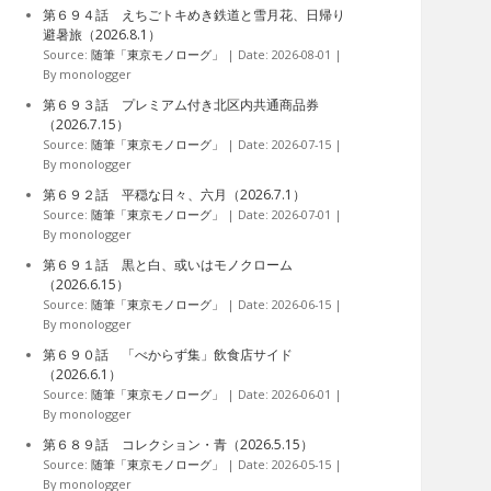
ブ
第６９４話 えちごトキめき鉄道と雪月花、日帰り
避暑旅（2026.8.1）
Source:
随筆「東京モノローグ」
Date: 2026-08-01
By monologger
第６９３話 プレミアム付き北区内共通商品券
（2026.7.15）
Source:
随筆「東京モノローグ」
Date: 2026-07-15
By monologger
第６９２話 平穏な日々、六月（2026.7.1）
Source:
随筆「東京モノローグ」
Date: 2026-07-01
By monologger
第６９１話 黒と白、或いはモノクローム
（2026.6.15）
Source:
随筆「東京モノローグ」
Date: 2026-06-15
By monologger
第６９０話 「べからず集」飲食店サイド
（2026.6.1）
Source:
随筆「東京モノローグ」
Date: 2026-06-01
By monologger
第６８９話 コレクション・青（2026.5.15）
Source:
随筆「東京モノローグ」
Date: 2026-05-15
By monologger