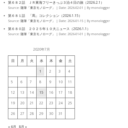
第６８２話 ＪＲ東海フリーきっぷ３泊４日の旅（2026.2.1）
Source:
随筆「東京モノローグ」
Date: 2026-02-01
By monologger
第６８１話 「馬」コレクション（2026.1.15）
Source:
随筆「東京モノローグ」
Date: 2026-01-15
By monologger
第６８０話 ２０２５年１０大ニュース（2026.1.1）
Source:
随筆「東京モノローグ」
Date: 2026-01-01
By monologger
2020年7月
日
月
火
水
木
金
土
1
2
3
4
5
6
7
8
9
10
11
12
13
14
15
16
17
18
19
20
21
22
23
24
25
26
27
28
29
30
31
« 6月
8月 »