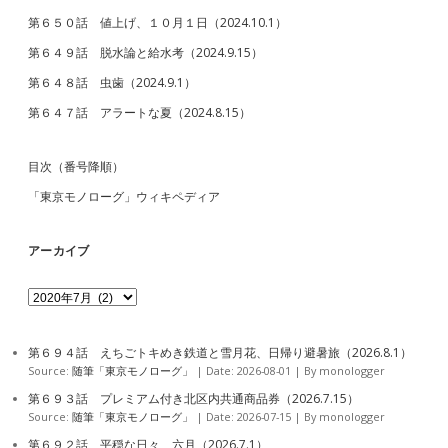
第６５０話 値上げ、１０月１日（2024.10.1）
第６４９話 脱水論と給水考（2024.9.15）
第６４８話 虫歯（2024.9.1）
第６４７話 アラートな夏（2024.8.15）
目次（番号降順）
「東京モノローグ」ウィキペディア
アーカイブ
ア
ー
カ
イ
第６９４話 えちごトキめき鉄道と雪月花、日帰り避暑旅（2026.8.1）
ブ
Source:
随筆「東京モノローグ」
Date: 2026-08-01
By monologger
第６９３話 プレミアム付き北区内共通商品券（2026.7.15）
Source:
随筆「東京モノローグ」
Date: 2026-07-15
By monologger
第６９２話 平穏な日々、六月（2026.7.1）