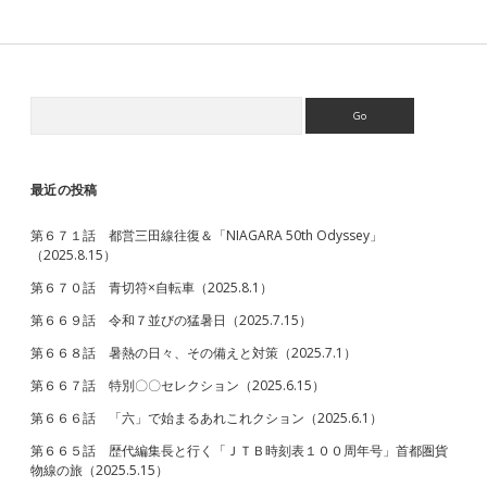
話
ス
カ
イ
ラ
イ
Search
Sidebar
ナ
ー
と
宗
最近の投稿
吾
車
第６７１話 都営三田線往復＆「NIAGARA 50th Odyssey」
両
（2025.8.15）
基
地
第６７０話 青切符×自転車（2025.8.1）
と
（2020.7.1）
第６６９話 令和７並びの猛暑日（2025.7.15）
第６６８話 暑熱の日々、その備えと対策（2025.7.1）
第６６７話 特別〇〇セレクション（2025.6.15）
第６６６話 「六」で始まるあれこれクション（2025.6.1）
第６６５話 歴代編集長と行く「ＪＴＢ時刻表１００周年号」首都圏貨
物線の旅（2025.5.15）