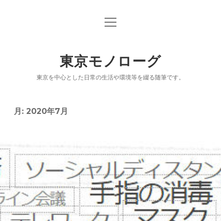
open
「東京モノローグ」オリジナル版
menu
乗り降り記録ブログ「駅ログ」
東京モノローグ
「続々 東京百景」
東京を中心とした日常の生活や環境等を綴る随筆です。
「出没！アド街ック天国」放映履歴（「街」リス
ト）
月:
2020年7月
NPO小説「漂着モノログ」
鉄道クイズシリーズ「駅Ｑ」
電子書籍（パブー公開分）
NOTE