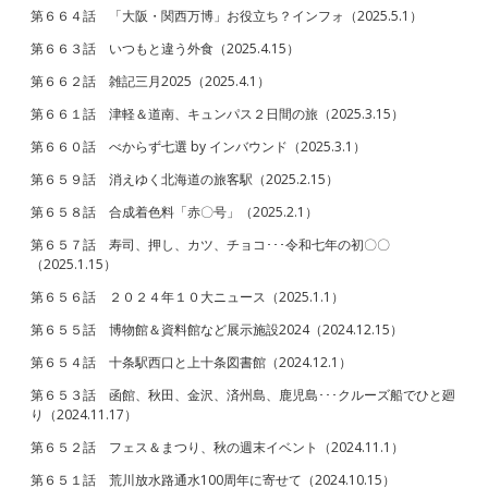
第６６４話 「大阪・関西万博」お役立ち？インフォ（2025.5.1）
第６６３話 いつもと違う外食（2025.4.15）
第６６２話 雑記三月2025（2025.4.1）
第６６１話 津軽＆道南、キュンパス２日間の旅（2025.3.15）
第６６０話 べからず七選 by インバウンド（2025.3.1）
第６５９話 消えゆく北海道の旅客駅（2025.2.15）
第６５８話 合成着色料「赤〇号」（2025.2.1）
第６５７話 寿司、押し、カツ、チョコ･･･令和七年の初〇〇
（2025.1.15）
第６５６話 ２０２４年１０大ニュース（2025.1.1）
第６５５話 博物館＆資料館など展示施設2024（2024.12.15）
第６５４話 十条駅西口と上十条図書館（2024.12.1）
第６５３話 函館、秋田、金沢、済州島、鹿児島･･･クルーズ船でひと廻
り（2024.11.17）
第６５２話 フェス＆まつり、秋の週末イベント（2024.11.1）
第６５１話 荒川放水路通水100周年に寄せて（2024.10.15）