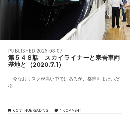
わ
ら
な
い
日
常
（2020.7.15）
PUBLISHED 2026-08-07
第５４８話 スカイライナーと宗吾車両
基地と（2020.7.1）
今なおリスクが高い中ではあるが、都県をまたいだ
移…
第
CONTINUE READING
1 COMMENT
５
４
８