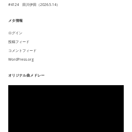
#4124 田川伊田（2026.5.14）
メタ情報
ログイン
投稿フィード
コメントフィード
WordPress.org
オリジナル曲メドレー
動
画
プ
レ
ー
ヤ
ー