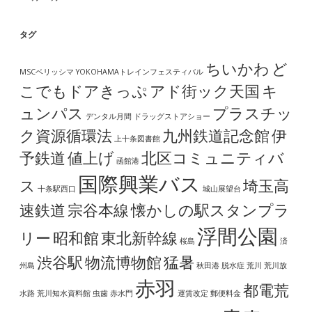
タグ
ちいかわ
ど
MSCベリッシマ
YOKOHAMAトレインフェスティバル
こでもドアきっぷ
アド街ック天国
キ
ュンパス
プラスチッ
デンタル月間
ドラッグストアショー
ク資源循環法
九州鉄道記念館
伊
上十条図書館
予鉄道
値上げ
北区コミュニティバ
函館港
国際興業バス
ス
埼玉高
十条駅西口
城山展望台
速鉄道
宗谷本線
懐かしの駅スタンプラ
浮間公園
リー
昭和館
東北新幹線
桜島
済
渋谷駅
物流博物館
猛暑
州島
秋田港
脱水症
荒川
荒川放
赤羽
都電荒
水路
荒川知水資料館
虫歯
赤水門
運賃改定
郵便料金