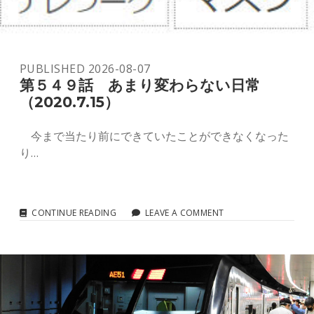
youtube
PUBLISHED 2026-08-07
第５４９話 あまり変わらない日常
（2020.7.15）
今まで当たり前にできていたことができなくなった
り…
第
CONTINUE READING
LEAVE A COMMENT
５
４
９
話
あ
ま
り
変