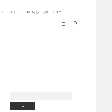
「街」リスト）
NPO小説「漂着モノログ」
youtube
Search
Sidebar