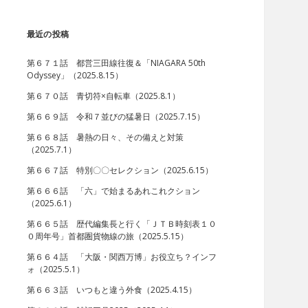
最近の投稿
第６７１話 都営三田線往復＆「NIAGARA 50th
Odyssey」（2025.8.15）
第６７０話 青切符×自転車（2025.8.1）
第６６９話 令和７並びの猛暑日（2025.7.15）
第６６８話 暑熱の日々、その備えと対策
（2025.7.1）
第６６７話 特別〇〇セレクション（2025.6.15）
第６６６話 「六」で始まるあれこれクション
（2025.6.1）
第６６５話 歴代編集長と行く「ＪＴＢ時刻表１０
０周年号」首都圏貨物線の旅（2025.5.15）
第６６４話 「大阪・関西万博」お役立ち？インフ
ォ（2025.5.1）
第６６３話 いつもと違う外食（2025.4.15）