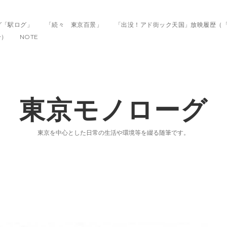
グ「駅ログ」
「続々 東京百景」
「出没！アド街ック天国」放映履歴（
分）
NOTE
東京モノローグ
東京を中心とした日常の生活や環境等を綴る随筆です。