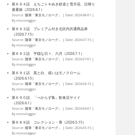
ブ
第６９４話 えちごトキめき鉄道と雪月花、日帰り
避暑旅（2026.8.1）
Source:
随筆「東京モノローグ」
Date: 2026-08-01
By monologger
第６９３話 プレミアム付き北区内共通商品券
（2026.7.15）
Source:
随筆「東京モノローグ」
Date: 2026-07-15
By monologger
第６９２話 平穏な日々、六月（2026.7.1）
Source:
随筆「東京モノローグ」
Date: 2026-07-01
By monologger
第６９１話 黒と白、或いはモノクローム
（2026.6.15）
Source:
随筆「東京モノローグ」
Date: 2026-06-15
By monologger
第６９０話 「べからず集」飲食店サイド
（2026.6.1）
Source:
随筆「東京モノローグ」
Date: 2026-06-01
By monologger
第６８９話 コレクション・青（2026.5.15）
Source:
随筆「東京モノローグ」
Date: 2026-05-15
By monologger