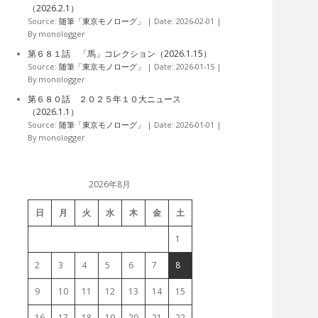
（2026.2.1）
Source:
随筆「東京モノローグ」
Date: 2026-02-01
By monologger
第６８１話 「馬」コレクション（2026.1.15）
Source:
随筆「東京モノローグ」
Date: 2026-01-15
By monologger
第６８０話 ２０２５年１０大ニュース
（2026.1.1）
Source:
随筆「東京モノローグ」
Date: 2026-01-01
By monologger
2026年8月
日
月
火
水
木
金
土
1
2
3
4
5
6
7
8
9
10
11
12
13
14
15
16
17
18
19
20
21
22