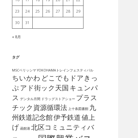
23
24
25
26
27
28
29
30
31
« 8月
タグ
MSCベリッシマ
YOKOHAMAトレインフェスティバル
ちいかわ
どこでもドアきっ
ぷ
アド街ック天国
キュンパ
ス
プラス
デンタル月間
ドラッグストアショー
チック資源循環法
九
上十条図書館
州鉄道記念館
伊予鉄道
値上
げ
北区コミュニティバ
函館港