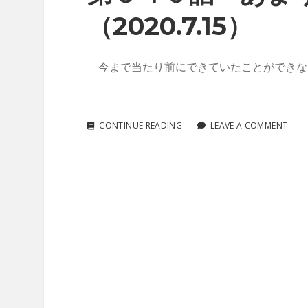
（2020.7.15）
今まで当たり前にできていたことができな
第
CONTINUE READING
LEAVE A COMMENT
５
４
９
話
あ
ま
り
変
わ
ら
な
い
日
常