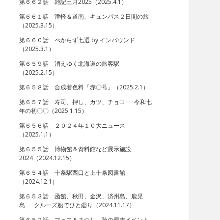
第６６２話 雑記三月2025（2025.4.1）
第６６１話 津軽＆道南、キュンパス２日間の旅
（2025.3.15）
第６６０話 べからず七選 by インバウンド
（2025.3.1）
第６５９話 消えゆく北海道の旅客駅
（2025.2.15）
第６５８話 合成着色料「赤〇号」（2025.2.1）
第６５７話 寿司、押し、カツ、チョコ･･･令和七
年の初〇〇（2025.1.15）
第６５６話 ２０２４年１０大ニュース
（2025.1.1）
第６５５話 博物館＆資料館など展示施設
2024（2024.12.15）
第６５４話 十条駅西口と上十条図書館
（2024.12.1）
第６５３話 函館、秋田、金沢、済州島、鹿児
島･･･クルーズ船でひと廻り（2024.11.17）
第６５２話 フェス＆まつり、秋の週末イベント