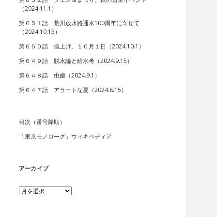
（2024.11.1）
第６５１話 荒川放水路通水100周年に寄せて
（2024.10.15）
第６５０話 値上げ、１０月１日（2024.10.1）
第６４９話 脱水論と給水考（2024.9.15）
第６４８話 虫歯（2024.9.1）
第６４７話 アラートな夏（2024.8.15）
目次（番号降順）
「東京モノローグ」ウィキペディア
アーカイブ
ア
ー
カ
イ