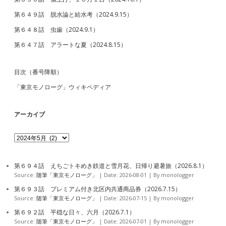
第６４９話 脱水論と給水考（2024.9.15）
第６４８話 虫歯（2024.9.1）
第６４７話 アラートな夏（2024.8.15）
目次（番号降順）
「東京モノローグ」ウィキペディア
アーカイブ
ア
ー
カ
イ
第６９４話 えちごトキめき鉄道と雪月花、日帰り避暑旅（2026.8.1）
ブ
Source:
随筆「東京モノローグ」
Date: 2026-08-01
By monologger
第６９３話 プレミアム付き北区内共通商品券（2026.7.15）
Source:
随筆「東京モノローグ」
Date: 2026-07-15
By monologger
第６９２話 平穏な日々、六月（2026.7.1）
Source:
随筆「東京モノローグ」
Date: 2026-07-01
By monologger