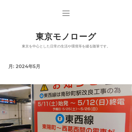
open
「東京モノローグ」オリジナル版
menu
乗り降り記録ブログ「駅ログ」
東京モノローグ
「続々 東京百景」
東京を中心とした日常の生活や環境等を綴る随筆です。
「出没！アド街ック天国」放映履歴（「街」リス
ト）
月:
2024年5月
NPO小説「漂着モノログ」
鉄道クイズシリーズ「駅Ｑ」
電子書籍（パブー公開分）
NOTE