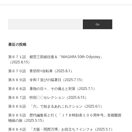
営
地
下
鉄
Search
Sidebar
「春」
の
ワ
ン
最近の投稿
デ
－
第６７１話 都営三田線往復＆「NIAGARA 50th Odyssey」
パ
（2025.8.15）
ス
＆
第６７０話 青切符×自転車（2025.8.1）
２
万
第６６９話 令和７並びの猛暑日（2025.7.15）
歩
第６６８話 暑熱の日々、その備えと対策（2025.7.1）
超
（2024.5.1）
第６６７話 特別〇〇セレクション（2025.6.15）
第６６６話 「六」で始まるあれこれクション（2025.6.1）
第６６５話 歴代編集長と行く「ＪＴＢ時刻表１００周年号」首都圏貨
物線の旅（2025.5.15）
第６６４話 「大阪・関西万博」お役立ち？インフォ（2025.5.1）