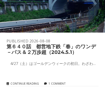
行
バ
ス、
高
速
バ
ス、
そ
し
PUBLISHED 2026-08-08
て
第６４０話 都営地下鉄「春」のワンデ
新
橋
－パス＆２万歩超（2024.5.1）
（2024.5.15）
4/27（土）はゴールデンウィークの初日。わざわ…
第
CONTINUE READING
1 COMMENT
６
４
０
話
都