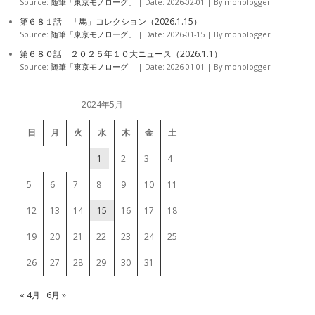
Source:
随筆「東京モノローグ」
Date: 2026-02-01
By monologger
第６８１話 「馬」コレクション（2026.1.15）
Source:
随筆「東京モノローグ」
Date: 2026-01-15
By monologger
第６８０話 ２０２５年１０大ニュース（2026.1.1）
Source:
随筆「東京モノローグ」
Date: 2026-01-01
By monologger
2024年5月
日
月
火
水
木
金
土
1
2
3
4
5
6
7
8
9
10
11
12
13
14
15
16
17
18
19
20
21
22
23
24
25
26
27
28
29
30
31
« 4月
6月 »