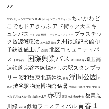
タグ
ちいかわ
ど
MSCベリッシマ
YOKOHAMAトレインフェスティバル
こでもドアきっぷ
アド街ック天国
キ
ュンパス
プラスチッ
デンタル月間
ドラッグストアショー
ク資源循環法
九州鉄道記念館
伊
上十条図書館
予鉄道
値上げ
北区コミュニティバ
函館港
国際興業バス
ス
埼玉高
十条駅西口
城山展望台
速鉄道
宗谷本線
懐かしの駅スタンプラ
浮間公園
リー
昭和館
東北新幹線
桜島
済
渋谷駅
物流博物館
猛暑
州島
秋田港
脱水症
荒川
荒川放
赤羽
都電荒
水路
荒川知水資料館
虫歯
赤水門
運賃改定
郵便料金
青春１
川線
鉄道フェスティバル
金沢港