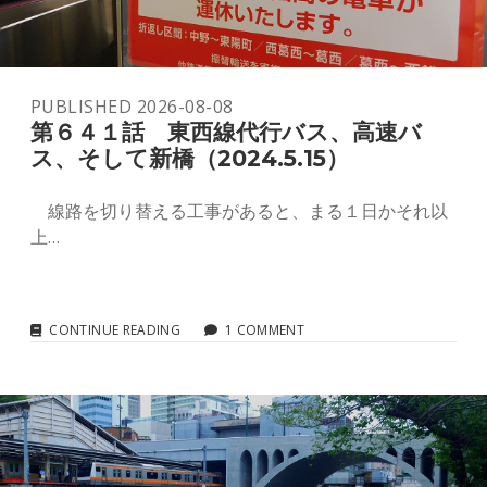
youtube
PUBLISHED 2026-08-08
第６４１話 東西線代行バス、高速バ
ス、そして新橋（2024.5.15）
線路を切り替える工事があると、まる１日かそれ以
上…
第
CONTINUE READING
1 COMMENT
６
４
１
話
東
西
線
代