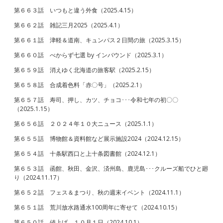
第６６３話 いつもと違う外食（2025.4.15）
第６６２話 雑記三月2025（2025.4.1）
第６６１話 津軽＆道南、キュンパス２日間の旅（2025.3.15）
第６６０話 べからず七選 by インバウンド（2025.3.1）
第６５９話 消えゆく北海道の旅客駅（2025.2.15）
第６５８話 合成着色料「赤〇号」（2025.2.1）
第６５７話 寿司、押し、カツ、チョコ･･･令和七年の初〇〇
（2025.1.15）
第６５６話 ２０２４年１０大ニュース（2025.1.1）
第６５５話 博物館＆資料館など展示施設2024（2024.12.15）
第６５４話 十条駅西口と上十条図書館（2024.12.1）
第６５３話 函館、秋田、金沢、済州島、鹿児島･･･クルーズ船でひと廻
り（2024.11.17）
第６５２話 フェス＆まつり、秋の週末イベント（2024.11.1）
第６５１話 荒川放水路通水100周年に寄せて（2024.10.15）
第６５０話 値上げ、１０月１日（2024.10.1）