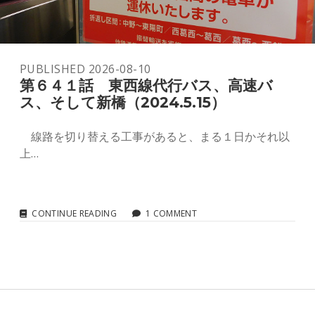
youtube
PUBLISHED 2026-08-10
第６４１話 東西線代行バス、高速バ
ス、そして新橋（2024.5.15）
線路を切り替える工事があると、まる１日かそれ以
上…
第
CONTINUE READING
1 COMMENT
６
４
１
話
東
西
線
代