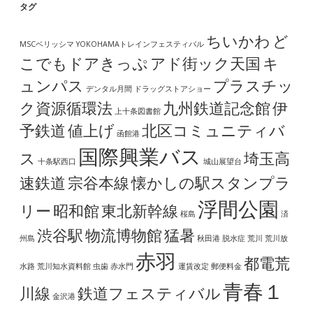
タグ
ちいかわ
ど
MSCベリッシマ
YOKOHAMAトレインフェスティバル
こでもドアきっぷ
アド街ック天国
キ
ュンパス
プラスチッ
デンタル月間
ドラッグストアショー
ク資源循環法
九州鉄道記念館
伊
上十条図書館
予鉄道
値上げ
北区コミュニティバ
函館港
国際興業バス
ス
埼玉高
十条駅西口
城山展望台
速鉄道
宗谷本線
懐かしの駅スタンプラ
浮間公園
リー
昭和館
東北新幹線
桜島
済
渋谷駅
物流博物館
猛暑
州島
秋田港
脱水症
荒川
荒川放
赤羽
都電荒
水路
荒川知水資料館
虫歯
赤水門
運賃改定
郵便料金
青春１
川線
鉄道フェスティバル
金沢港