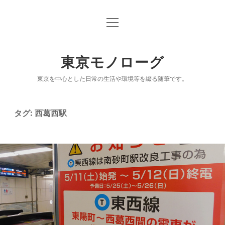
open
「東京モノローグ」オリジナル版
menu
乗り降り記録ブログ「駅ログ」
東京モノローグ
「続々 東京百景」
東京を中心とした日常の生活や環境等を綴る随筆です。
「出没！アド街ック天国」放映履歴（「街」リス
ト）
タグ:
西葛西駅
NPO小説「漂着モノログ」
鉄道クイズシリーズ「駅Ｑ」
電子書籍（パブー公開分）
NOTE