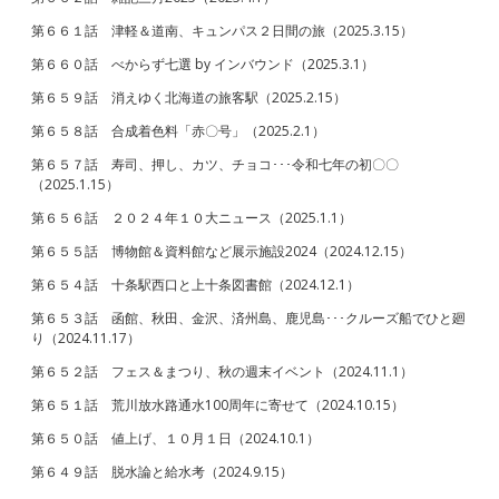
第６６１話 津軽＆道南、キュンパス２日間の旅（2025.3.15）
第６６０話 べからず七選 by インバウンド（2025.3.1）
第６５９話 消えゆく北海道の旅客駅（2025.2.15）
第６５８話 合成着色料「赤〇号」（2025.2.1）
第６５７話 寿司、押し、カツ、チョコ･･･令和七年の初〇〇
（2025.1.15）
第６５６話 ２０２４年１０大ニュース（2025.1.1）
第６５５話 博物館＆資料館など展示施設2024（2024.12.15）
第６５４話 十条駅西口と上十条図書館（2024.12.1）
第６５３話 函館、秋田、金沢、済州島、鹿児島･･･クルーズ船でひと廻
り（2024.11.17）
第６５２話 フェス＆まつり、秋の週末イベント（2024.11.1）
第６５１話 荒川放水路通水100周年に寄せて（2024.10.15）
第６５０話 値上げ、１０月１日（2024.10.1）
第６４９話 脱水論と給水考（2024.9.15）