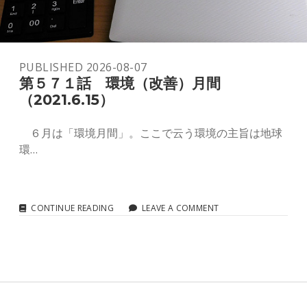
youtube
PUBLISHED 2026-08-07
第５７１話 環境（改善）月間
（2021.6.15）
６月は「環境月間」。ここで云う環境の主旨は地球
環…
第
CONTINUE READING
LEAVE A COMMENT
５
７
１
話
環
境
（改
善）