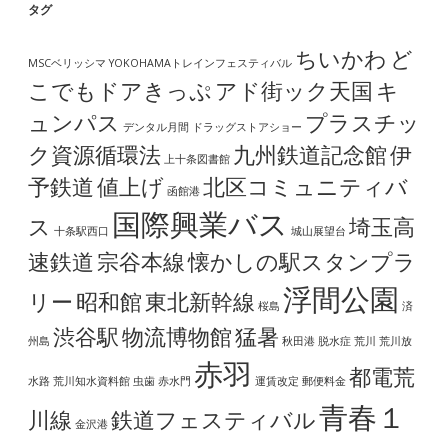
タグ
ちいかわ
ど
MSCベリッシマ
YOKOHAMAトレインフェスティバル
こでもドアきっぷ
アド街ック天国
キ
ュンパス
プラスチッ
デンタル月間
ドラッグストアショー
ク資源循環法
九州鉄道記念館
伊
上十条図書館
予鉄道
値上げ
北区コミュニティバ
函館港
国際興業バス
ス
埼玉高
十条駅西口
城山展望台
速鉄道
宗谷本線
懐かしの駅スタンプラ
浮間公園
リー
昭和館
東北新幹線
桜島
済
渋谷駅
物流博物館
猛暑
州島
秋田港
脱水症
荒川
荒川放
赤羽
都電荒
水路
荒川知水資料館
虫歯
赤水門
運賃改定
郵便料金
青春１
川線
鉄道フェスティバル
金沢港