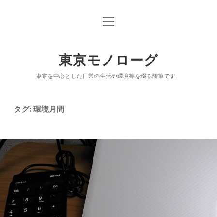
open
「東京モノローグ」オリジナル版
menu
乗り降り記録ブログ「駅ログ」
東京モノローグ
「続々 東京百景」
東京を中心とした日常の生活や環境等を綴る随筆です。
「出没！アド街ック天国」放映履歴（「街」リス
ト）
タグ:
環境月間
NPO小説「漂着モノログ」
鉄道クイズシリーズ「駅Ｑ」
電子書籍（パブー公開分）
NOTE