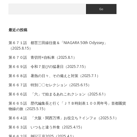
月
Search
Sidebar
間
（2021.6.15）
最近の投稿
第６７１話 都営三田線往復＆「NIAGARA 50th Odyssey」
（2025.8.15）
第６７０話 青切符×自転車（2025.8.1）
第６６９話 令和７並びの猛暑日（2025.7.15）
第６６８話 暑熱の日々、その備えと対策（2025.7.1）
第６６７話 特別〇〇セレクション（2025.6.15）
第６６６話 「六」で始まるあれこれクション（2025.6.1）
第６６５話 歴代編集長と行く「ＪＴＢ時刻表１００周年号」首都圏貨
物線の旅（2025.5.15）
第６６４話 「大阪・関西万博」お役立ち？インフォ（2025.5.1）
第６６３話 いつもと違う外食（2025.4.15）
第６６２話 雑記三月2025（2025.4.1）