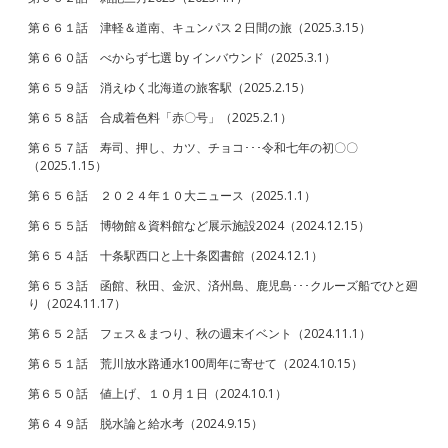
第６６１話 津軽＆道南、キュンパス２日間の旅（2025.3.15）
第６６０話 べからず七選 by インバウンド（2025.3.1）
第６５９話 消えゆく北海道の旅客駅（2025.2.15）
第６５８話 合成着色料「赤〇号」（2025.2.1）
第６５７話 寿司、押し、カツ、チョコ･･･令和七年の初〇〇
（2025.1.15）
第６５６話 ２０２４年１０大ニュース（2025.1.1）
第６５５話 博物館＆資料館など展示施設2024（2024.12.15）
第６５４話 十条駅西口と上十条図書館（2024.12.1）
第６５３話 函館、秋田、金沢、済州島、鹿児島･･･クルーズ船でひと廻
り（2024.11.17）
第６５２話 フェス＆まつり、秋の週末イベント（2024.11.1）
第６５１話 荒川放水路通水100周年に寄せて（2024.10.15）
第６５０話 値上げ、１０月１日（2024.10.1）
第６４９話 脱水論と給水考（2024.9.15）